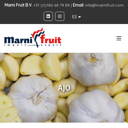
Marni Fruit B.V.
+31 (0)180 69 79 89 |
Email:
info@marnifruit.com
ES
AJO