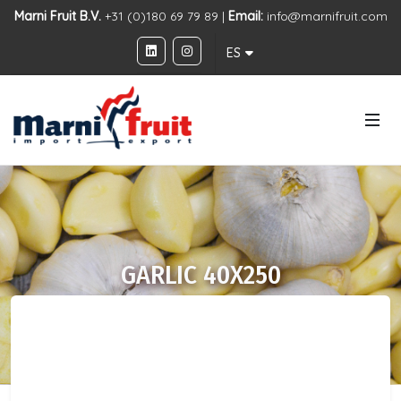
Marni Fruit B.V.
+31 (0)180 69 79 89 |
Email:
info@marnifruit.com
ES
GARLIC 40X250