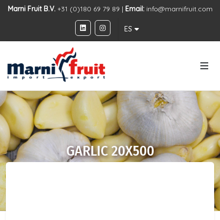
Marni Fruit B.V.
+31 (0)180 69 79 89 |
Email:
info@marnifruit.com
ES
GARLIC 20X500