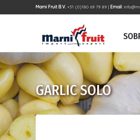
Marni Fruit B.V.
+31 (0)180 69 79 89 |
Email:
info@ma
SOBR
GARLIC SOLO