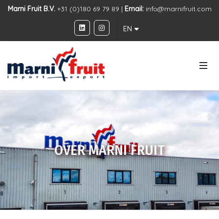
Marni Fruit B.V.
+31 (0)180 69 79 89 |
Email:
info@marnifruit.com
EN
OVER MARNI FRUIT